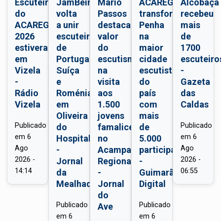
Escuteiros
JamBeiras
Mário
ACAREG
Alcobaça
do
volta
Passos
transforma
recebeu
ACAREG
a unir
destaca
Penha
mais
2026
escuteiros
valor
na
de
estiveram
de
do
maior
1700
em
Portugal,
escutismo
cidade
escuteiro
Vizela
Suíça
na
escutista
-
-
e
visita
do
Gazeta
Rádio
Roménia
aos
país
das
Vizela
em
1.500
com
Caldas
Oliveira
jovens
mais
Publicado
Publicado
do
famalicenses
de
em
6
em
6
Hospital
no
5.000
Ago
Ago
-
Acampamento
participantes
2026 -
2026 -
Jornal
Regional
-
14:14
06:55
da
-
Guimarães
Mealhada
Jornal
Digital
do
Publicado
Publicado
Ave
em
6
em
6