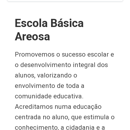
Atividades e
ica
Projetos
Desenvolvemos ativid
Anterior
Segui
sso escolar e
inovadoras nas áreas 
integral dos
ciências, artes e desp
 o
estimulam o trabalho
da a
e a aprendizagem ativ
iva.
 educação
que estimula o
dadania e a