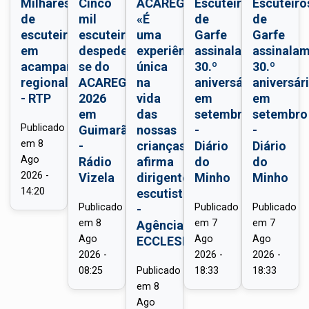
Milhares
Cinco
ACAREG/Braga:
Escuteiros
Escuteiro
de
mil
«É
de
de
escuteiros
escuteiros
uma
Garfe
Garfe
em
despedem-
experiência
assinalam
assinala
acampamento
se do
única
30.º
30.º
regional
ACAREG
na
aniversário
aniversár
- RTP
2026
vida
em
em
em
das
setembro
setembro
Publicado
Guimarães
nossas
-
-
em
8
-
crianças»,
Diário
Diário
Ago
Rádio
afirma
do
do
2026 -
Vizela
dirigente
Minho
Minho
14:20
escutista
Publicado
Publicado
Publicado
-
em
8
em
7
em
7
Agência
Ago
Ago
Ago
ECCLESIA
2026 -
2026 -
2026 -
08:25
Publicado
18:33
18:33
em
8
Ago