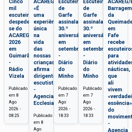
Cinco
ACAREG/Braga:
Escuteiros
Escuteiros
ACAREG/B
mil
«É
de
de
Barrage
escuteiros
uma
Garfe
Garfe
da
despedem-
experiência
assinalam
assinalam
Queimade
se do
única
30.º
30.º
em
ACAREG
na
aniversário
aniversário
Fafe
2026
vida
em
em
recebe
em
das
setembro
setembro
escuteiro
Guimarães
nossas
-
-
para
-
crianças»,
Diário
Diário
atividade
Rádio
afirma
do
do
náuticas,
Vizela
dirigente
Minho
Minho
que
escutista
ali
Publicado
Publicado
Publicado
-
vivem
em
8
em
7
em
7
Agencia
«verdadei
Ago
Ago
Ago
Ecclesia
essência
2026 -
2026 -
2026 -
do
08:25
Publicado
18:33
18:33
movimen
em
8
-
Ago
Agencia