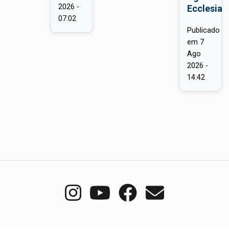
2026 -
Ecclesia
07:02
Publicado
em
7
Ago
2026 -
14:42