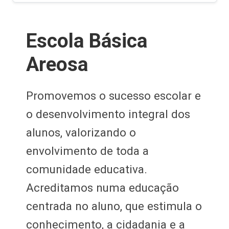
Atividades 
sica
Projetos
Desenvolvemos ativ
Anterior
Segui
cesso escolar e
inovadoras nas área
o integral dos
ciências, artes e de
do o
estimulam o trabal
toda a
e a aprendizagem at
ativa.
a educação
, que estimula o
cidadania e a